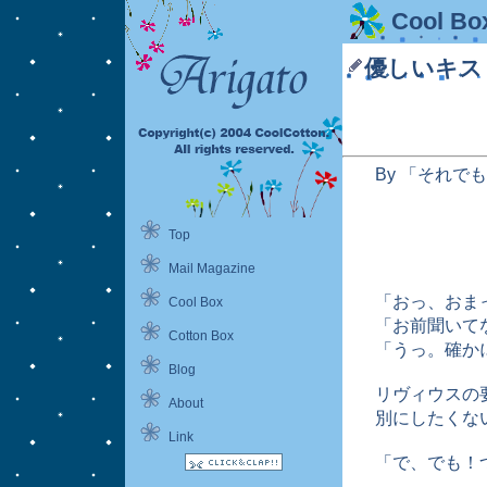
Cool 
優しいキス
By 「それでも
Top
Mail Magazine
「おっ、おま
Cool Box
「お前聞いて
Cotton Box
「うっ。確か
Blog
リヴィウスの
About
別にしたくな
Link
「で、でも！